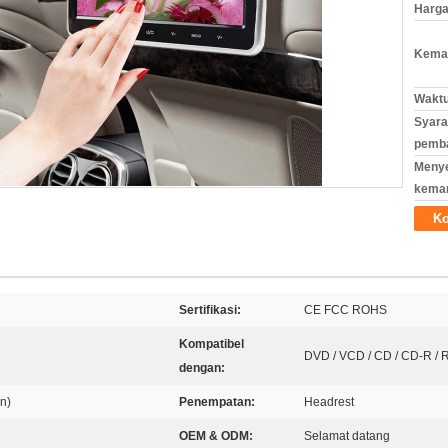
Harga
Kemas
Waktu
Syara
pemb
Meny
kema
Ko
Sertifikasi:
CE FCC ROHS
Kompatibel
DVD / VCD / CD / CD-R / RW
dengan:
n)
Penempatan:
Headrest
OEM & ODM:
Selamat datang