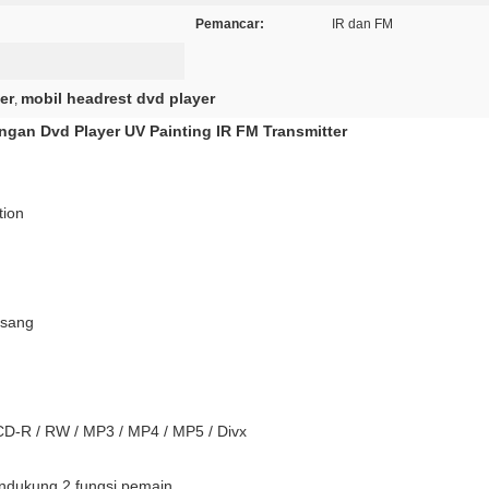
Pemancar:
IR dan FM
er
mobil headrest dvd player
,
gan Dvd Player UV Painting IR FM Transmitter
tion
asang
CD-R / RW / MP3 / MP4 / MP5 / Divx
endukung 2 fungsi pemain