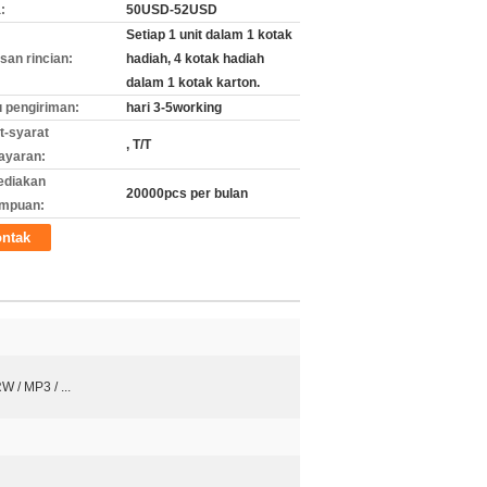
:
50USD-52USD
Setiap 1 unit dalam 1 kotak
an rincian:
hadiah, 4 kotak hadiah
dalam 1 kotak karton.
 pengiriman:
hari 3-5working
t-syarat
, T/T
ayaran:
ediakan
20000pcs per bulan
mpuan:
ntak
 / MP3 / ...