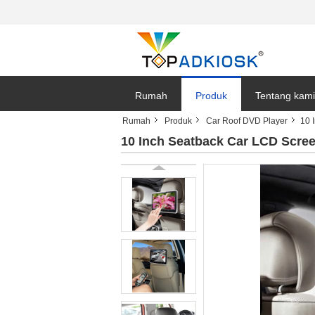
Rumah
Produk
Tentang kami
Rumah
Produk
Car Roof DVD Player
10 
10 Inch Seatback Car LCD Scree