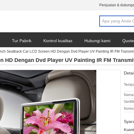
Penjualan & dukunga
Tur Pabrik
Kontrol kualitas
Hubungi kami
Quote
Inch Seatback Car LCD Screen HD Dengan Dvd Player UV Painting IR FM Transmit
n HD Dengan Dvd Player UV Painting IR FM Transmit
Detai
Tempa
Nama 
Sertifi
Nomor
Syar
Kuant