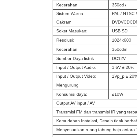
Kecerahan:
350cd /
Sistem Warna:
PAL / NTSC 
Cakram
DVDVCDCD
Soket Masukan:
USB SD
Resolusi:
1024x600
Kecerahan
350cdm
Sumber Daya listrik
DC12V
Input / Output Audio:
1.6V ± 20%
Input / Output Video:
1Vp_p ± 20
Mengurung
Konsumsi daya:
≤10W
Output AV input / AV
Transmisi FM dan transmisi IR yang terp
Kemudahan Instalasi, Desain tidak berb
Menyesuaikan ruang tabung baja antar