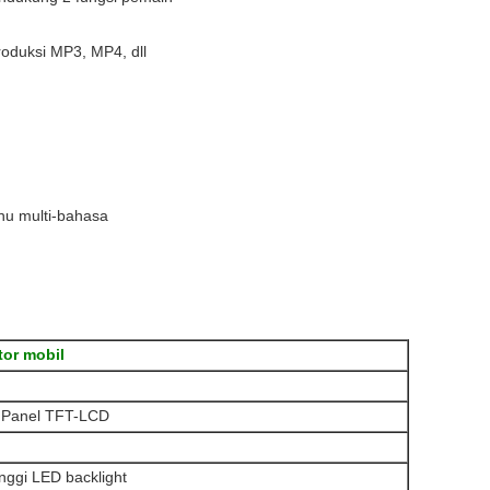
oduksi MP3, MP4, dll
nu multi-bahasa
tor mobil
3) Panel TFT-LCD
nggi LED backlight