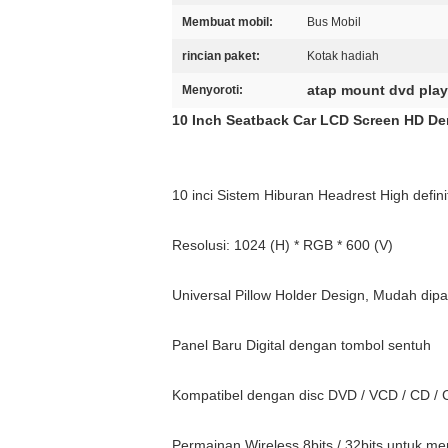
Membuat mobil:
Bus Mobil
rincian paket:
Kotak hadiah
atap mount dvd play
Menyoroti:
10 Inch Seatback Car LCD Screen HD Den
10 inci Sistem Hiburan Headrest High defini
Resolusi: 1024 (H) * RGB * 600 (V)
Universal Pillow Holder Design, Mudah dip
Panel Baru Digital dengan tombol sentuh
Kompatibel dengan disc DVD / VCD / CD / 
Permainan Wireless 8bits / 32bits untuk m