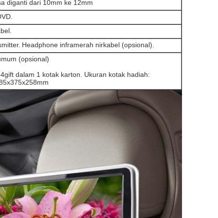
isa diganti dari 10mm ke 12mm
DVD.
bel.
mitter.
Headphone inframerah nirkabel (opsional).
umum (opsional)
 4gift dalam 1 kotak karton. Ukuran kotak hadiah:
 585x375x258mm