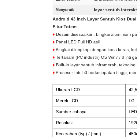
layar sentuh interakt
Menyoroti:
Android 43 Inch Layar Sentuh Kios Dual
Fitur Totem
♦
Desain disesuaikan, bingkai aluminium p
♦
Panel LED Full HD asli
♦
Bingkai dilengkapi dengan kaca keras, k
♦
Tertanam (PC industri) OS Win7 / 8 inti g
♦
Built-in layar sentuh inframerah, teknologi 
♦
Prosesor Intel i3 berkecepatan tinggi, m
Ukuran LCD
42,5
Merek LCD
LG
Sumber cahaya
LED
Resolusi
1920
Kecerahan (typ) / (mnt)
450c