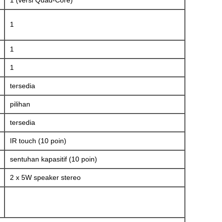
1 (versi Quad-Core)
1
1
1
tersedia
pilihan
tersedia
IR touch (10 poin)
sentuhan kapasitif (10 poin)
2 x 5W speaker stereo