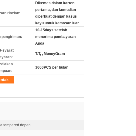
Dikemas dalam karton
pertama, dan kemudian
an rincian:
diperkuat dengan kasus
kayu untuk kemasan luar
10-15days setelah
 pengiriman:
menerima pembayaran
Anda
t-syarat
T/T, , MoneyGram
ayaran:
ediakan
3000PCS per bulan
mpuan:
ntak
Z
ca tempered depan