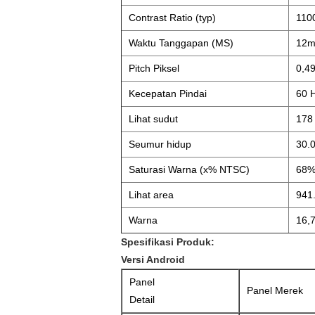
Contrast Ratio (typ)
1100
Waktu Tanggapan (MS)
12ms
Pitch Piksel
0,4
Kecepatan Pindai
60 
Lihat sudut
178 
Seumur hidup
30.0
Saturasi Warna (x% NTSC)
68
Lihat area
941
Warna
16,7
Spesifikasi Produk:
Versi Android
Panel
Panel Merek
Detail