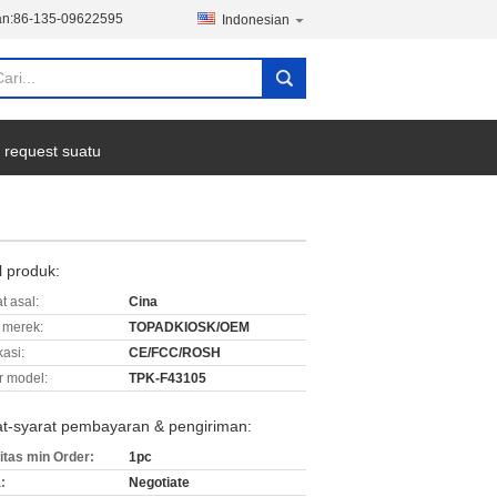
n:
86-135-09622595
Indonesian
 request suatu
l produk:
t asal:
Cina
merek:
TOPADKIOSK/OEM
kasi:
CE/FCC/ROSH
 model:
TPK-F43105
at-syarat pembayaran & pengiriman:
itas min Order:
1pc
:
Negotiate