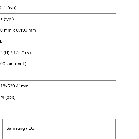
: 1 (typ)
 (typ.)
90 mm x 0,490 mm
Hz
° (H) / 178 ° (V)
00 jam (mnt.)
%
.18x529.41mm
M (8bit)
Samsung / LG