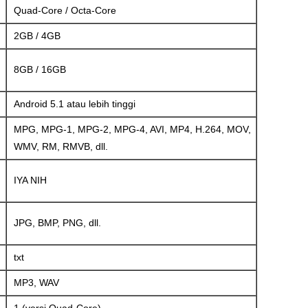
Quad-Core / Octa-Core
2GB / 4GB
8GB / 16GB
Android 5.1 atau lebih tinggi
MPG, MPG-1, MPG-2, MPG-4, AVI, MP4, H.264, MOV,
WMV, RM, RMVB, dll.
IYA NIH
JPG, BMP, PNG, dll.
txt
MP3, WAV