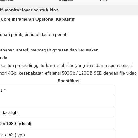
if
monitor layar sentuh kios
,
 Core Inframerah Opsional Kapasitif
aduan perak, penutup logam penuh
etahanan abrasi, mencegah goresan dan kerusakan
anda
sentuh presisi tinggi terbaru, stabilitas yang kuat dan respon sensitif
emori 4Gb, kesepakatan efisiensi 500Gb / 120GB SSD dengan file vide
Spesifikasi
1 "
 Backlight
 x 1080 (piksel)
d / m2 (typ.)