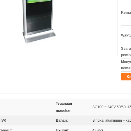
Kemas
Waktu
Syara
pemb
Meny
kema
Ko
Tegangan
AC100 ~ 240V 50/60 H
masukan:
 (W)
Bahan:
Bingkai aluminium + ka
kapasitif
Ukuran:
43 inci