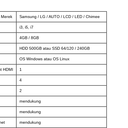
 Merek
Samsung / LG / AUTO / LCD / LED / Chimee
i3, i5, i7
4GB / 8GB
HDD 500GB atau SSD 64/120 / 240GB
OS Windows atau OS Linux
ut HDMI
1
4
2
mendukung
mendukung
net
mendukung