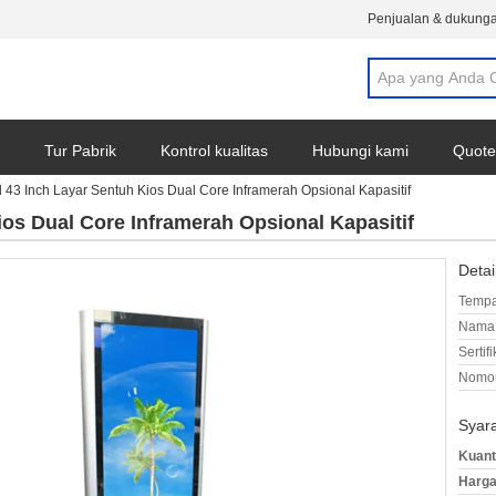
Penjualan & dukunga
Tur Pabrik
Kontrol kualitas
Hubungi kami
Quote
 43 Inch Layar Sentuh Kios Dual Core Inframerah Opsional Kapasitif
ios Dual Core Inframerah Opsional Kapasitif
Detai
Tempa
Nama 
Sertifi
Nomor
Syar
Kuant
Harga