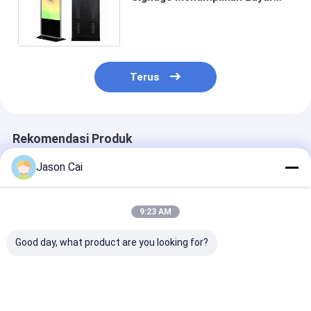
Multi Touch Interaktif Kios
Totem
Terus
Rekomendasi Produk
Jason Cai
9:23 AM
Good day, what product are you looking for?
Resolusi 1920 x 1080
Titik Sentuh 10 Titik
Papan Tanda D
Digital Signage
Tanda Digital
Multi-Sentuh
Multi-Sentuh dengan
Interaktif Dengan
Resolusi 1920 
Akurasi Sentuhan
Konektivitas Wi-Fi
dengan RAM 2