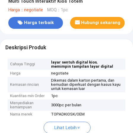
Multi Touch Interaktif Kios Totem
Harga：negotiate
MOQ：1pc
Harga terbaik
Hubungi sekarang
Deskripsi Produk
,
layar sentuh digital kios
Cahaya Tinggi
memimpin tampilan layar digital
Harga
negotiate
Dikemas dalam karton pertama, dan
Kemasan rincian
kemudian diperkuat dengan kasus kayu
untuk kemasan luar
Kuantitas min Order
1pc
Menyediakan
3000pc per bulan
kemampuan
Nama merek
TOPADKIOSK/OEM
Lihat Lebih