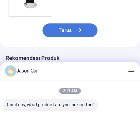
Interaktif Full HD AR Permukaan
Kaca 43 "55"
Terus
Rekomendasi Produk
Jason Cai
2:17 AM
Good day, what product are you looking for?
Multimedia digital
32 'Windows
14.1 Inch Inte
podium 13.3inch
Interactive PCAP
Quad Core Lap
pcap touch lcd
LCD Digital Display
Pendidikan
lectern speaker
Lectern Smart
Komputer Not
amplifier dan
Double Screen AIO
Harga terbaik
Harga terbaik
Harga terb