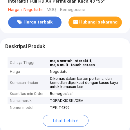
Interaktif Full HD AR Permukaan Kaca 43 "55"
Harga：Negotiate
MOQ：Bernegosiasi
Harga terbaik
Hubungi sekarang
Deskripsi Produk
,
meja sentuh interaktif
Cahaya Tinggi
meja multi touch screen
Harga
Negotiate
Dikemas dalam karton pertama, dan
Kemasan rincian
kemudian diperkuat dengan kasus kayu
untuk kemasan luar
Kuantitas min Order
Bernegosiasi
Nama merek
TOPADKIOSK /OEM
Nomor model
TPK-T4399
Lihat Lebih