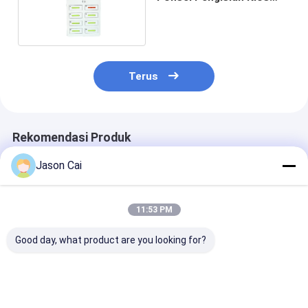
Jenis Listrik
Terus
Rekomendasi Produk
Jason Cai
11:53 PM
Good day, what product are you looking for?
Tanda Digital
Kios Digital Signage
55 inci Capaci
Ultrathin yang Bisa
LCD Luar Ruangan
Touch Screen 
Dipindahkan
43-65 Inci
Resolusi 1920
1920x1080 Layar