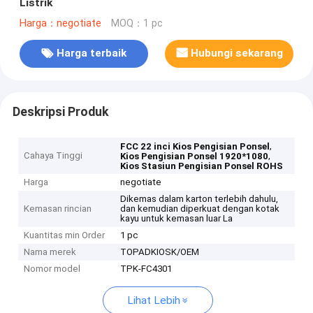
Listrik
Harga：negotiate
MOQ：1 pc
Harga terbaik
Hubungi sekarang
Deskripsi Produk
,
FCC 22 inci Kios Pengisian Ponsel
Cahaya Tinggi
,
Kios Pengisian Ponsel 1920*1080
Kios Stasiun Pengisian Ponsel ROHS
Harga
negotiate
Dikemas dalam karton terlebih dahulu,
Kemasan rincian
dan kemudian diperkuat dengan kotak
kayu untuk kemasan luar La
Kuantitas min Order
1 pc
Nama merek
TOPADKIOSK/OEM
Nomor model
TPK-FC4301
Lihat Lebih