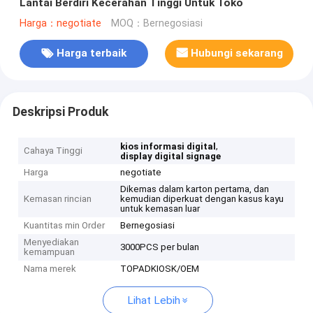
Lantai Berdiri Kecerahan Tinggi Untuk Toko
Harga：negotiate
MOQ：Bernegosiasi
Harga terbaik
Hubungi sekarang
Deskripsi Produk
,
kios informasi digital
Cahaya Tinggi
display digital signage
Harga
negotiate
Dikemas dalam karton pertama, dan
Kemasan rincian
kemudian diperkuat dengan kasus kayu
untuk kemasan luar
Kuantitas min Order
Bernegosiasi
Menyediakan
3000PCS per bulan
kemampuan
Nama merek
TOPADKIOSK/OEM
Lihat Lebih