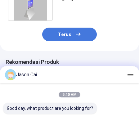
Berdiri Kecerahan Tinggi Untuk
Toko
Terus
Rekomendasi Produk
Jason Cai
5:40 AM
Good day, what product are you looking for?
Tanda Digital
Kios Digital Signage
55 inci Capaci
Ultrathin yang Bisa
LCD Luar Ruangan
Touch Screen 
Dipindahkan
43-65 Inci
Resolusi 1920
1920x1080 Layar